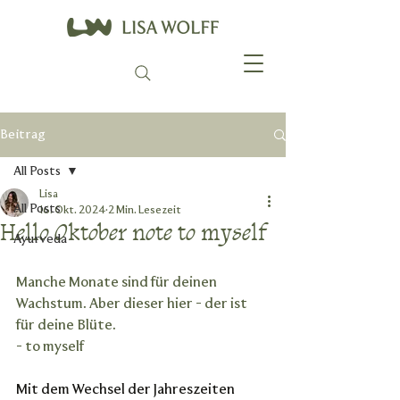
Beitrag
All Posts
Lisa
All Posts
16. Okt. 2024
2 Min. Lesezeit
Hello Oktober note to myself
Ayurveda
Manche Monate sind für deinen 
Wachstum. Aber dieser hier - der ist 
für deine Blüte. 
- to myself
Mit dem Wechsel der Jahreszeiten 