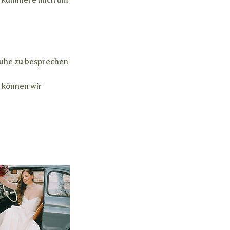
ch kümmere mich um
 Ruhe zu besprechen
r können wir