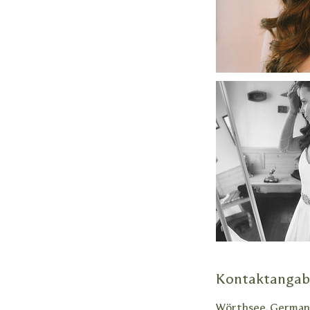
Kontaktanga
Wörthsee, German