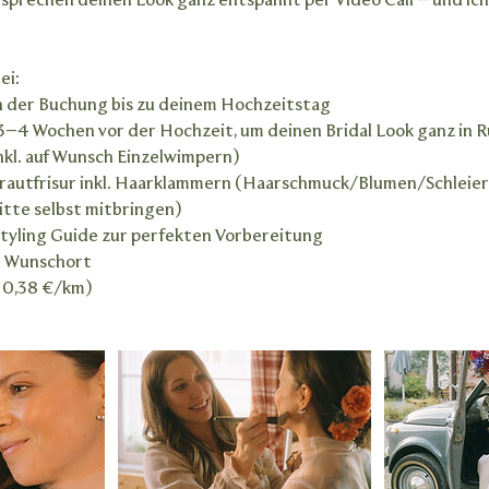
esprechen deinen Look ganz entspannt per Video Call – und i
ei:
on der Buchung bis zu deinem Hochzeitstag
a. 3–4 Wochen vor der Hochzeit, um deinen Bridal Look ganz in
nkl. auf Wunsch Einzelwimpern)
. Brautfrisur inkl. Haarklammern (Haarschmuck/Blumen/Schleie
itte selbst mitbringen)
 Styling Guide zur perfekten Vorbereitung
em Wunschort