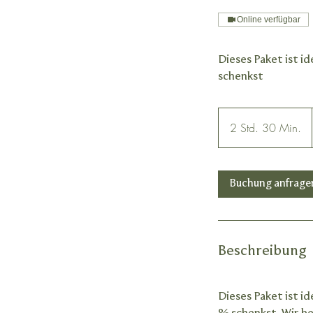
Online verfügbar
Dieses Paket ist i
schenkst
2 Std. 30 Min.
2
S
t
d
Buchung anfrage
.
3
0
M
Beschreibung
i
n
.
Dieses Paket ist i