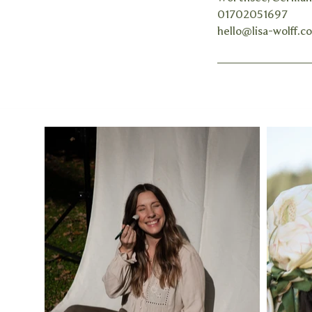
01702051697
hello@lisa-wolff.c