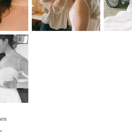
ben
y