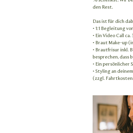
% schenkst. Wir b
den Rest.
Das ist für dich dab
• 1:1 Begleitung v
• Ein Video Call c
• Braut Make-up (i
• Brautfrisur inkl
besprechen, dass b
• Ein persönlicher
• Styling an dein