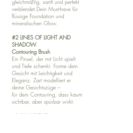
gleichmäßig, sanft und perfekt
verblendet.Dein Must-have für
flüssige Foundation und
mineralischen Glow.
#2 LINES OF LIGHT AND
SHADOW
Contouring Brush
Ein Pinsel, der mit Licht spielt
und Tiefe schenkt. Forme dein
Gesicht mit Leichtigkeit und
Eleganz. Zart modelliert er
deine Gesichtszüge –
für dein Contouring, dass kaum
sichtbar, aber spürbar wirkt.
#3 LUMI BLEND
Highlighter & Blush Brush
Setzt strahlende Akzente genau