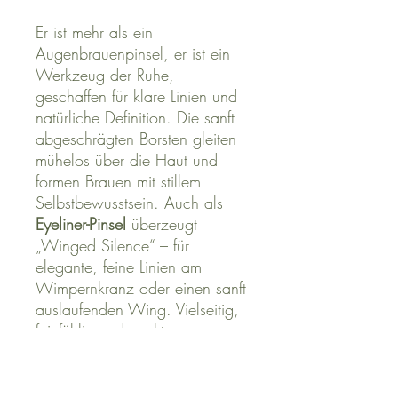
Er ist mehr als ein
Augenbrauenpinsel, er ist ein
Werkzeug der Ruhe,
geschaffen für klare Linien und
natürliche Definition. Die sanft
abgeschrägten Borsten gleiten
mühelos über die Haut und
formen Brauen mit stillem
Selbstbewusstsein. Auch als
Eyeliner-Pinsel
überzeugt
„Winged Silence“ – für
elegante, feine Linien am
Wimpernkranz oder einen sanft
auslaufenden Wing. Vielseitig,
feinfühlig und exakt.
Vegan. Hochwertig. Mit Herz
ausgewählt.