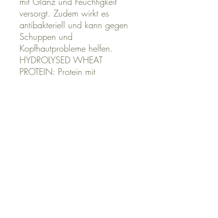
mit Glanz und Feuchtigkeit
versorgt. Zudem wirkt es
antibakteriell und kann gegen
Schuppen und
Kopfhautprobleme helfen.
HYDROLYSED WHEAT
PROTEIN: Protein mit
feuchtigkeitsspendenden und
Struktur glättenden
Eigenschaften. Dieser Repair-
Effekt schenkt Glanz und das
Haar wird vor schädlichen
Umwelteinflüssen und Styling-
Belastungen geschützt.
HONEYCOMB EXTRACT:
Schließt die Feuchtigkeit ein
und macht das Haar
geschmeidiger.