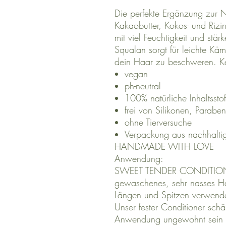
Die perfekte Ergänzung z
Kakaobutter, Kokos- und Rizi
mit viel Feuchtigkeit und stär
Squalan sorgt für leichte K
dein Haar zu beschweren. Kei
vegan
ph-neutral
100% natürliche Inhaltssto
frei von Silikonen, Parabe
ohne Tierversuche
Verpackung aus nachhalti
HANDMADE WITH LOVE
Anwendung:
SWEET TENDER CONDITIONE
gewaschenes, sehr nasses Haa
Längen und Spitzen verwende
Unser fester Conditioner schä
Anwendung ungewohnt sein ka