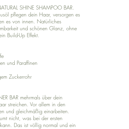
Ab 45 € Bestellwert
ur NATURAL SHINE SHAMPOO BAR.
EU & International
nusöl pflegen dein Haar, versorgen es
im Checkout angez
ken es von innen. Natürliches
Sobald dein Paket auf 
Versandbestätigung per
ämmbarkeit und schönen Glanz, ohne
n Build-Up Effekt.
ffe
nen und Paraffinen
gem Zuckerrohr
R BAR mehrmals über dein
r streichen. Vor allem in den
n und gleichmäßig einarbeiten.
umt nicht, was bei der ersten
nn. Das ist völlig normal und ein