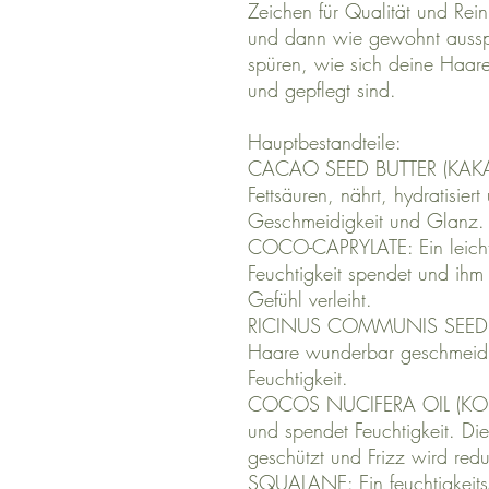
Zeichen für Qualität und Rein
und dann wie gewohnt ausspül
spüren, wie sich deine Haar
und gepflegt sind.
Hauptbestandteile:
CACAO SEED BUTTER (KAKAOB
Fettsäuren, nährt, hydratisier
Geschmeidigkeit und Glanz.
COCO-CAPRYLATE: Ein leicht
Feuchtigkeit spendet und ihm 
Gefühl verleiht.
RICINUS COMMUNIS SEED OI
Haare wunderbar geschmeidi
Feuchtigkeit.
COCOS NUCIFERA OIL (KOKOSÖ
und spendet Feuchtigkeit. Di
geschützt und Frizz wird redu
SQUALANE: Ein feuchtigkeitss